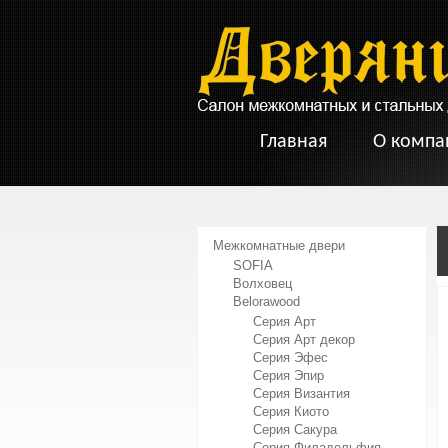
Главная
О компа
Межкомнатные двери
SOFIA
Волховец
Belorawood
Серия Арт
Серия Арт декор
Серия Эфес
Серия Эпир
Серия Византия
Серия Киото
Серия Сакура
Серия Филадельфия