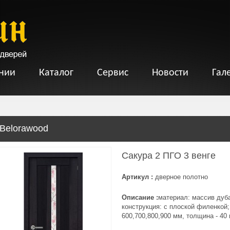
нии
Каталог
Сервис
Новости
Гал
Belorawood
Сакура 2 ПГО 3 венге
Артикул :
дверное полотно
Описание :
материал: массив дуб
конструкция: с плоской филенкой;
600,700,800,900 мм, толщина - 40