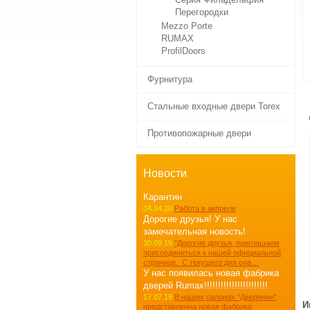
Перегородки
Mezzo Porte
RUMAX
ProfilDoors
Фурнитура
Стальные входные двери Torex
Противопожарные двери
Новости
Карантин
04.04.20
Работа в акпреле
Дорогие друзья! У нас
замечательная новость!
30.09.19
"Дорогие друзья, приглашаем
присоединиться к нашей официальной
странице. С текущего дня она…
У нас появилась новая фабрика
дверей Rumax!!!!!!!!!!!!!!!!!!!!!!!
17.07.19
В наших салонах "Дверянин"
И
представленна новая фабрика